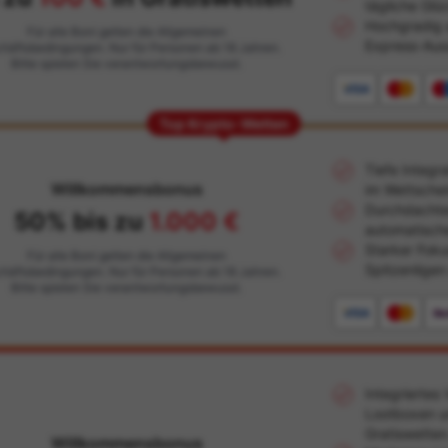
tägliche Glü
Hochgradig a
Für alle Boni gelten die Allgemeinen
Express-Aus
häftsbedingungen. Nur für Personen ab 18 Jahren.
Bitte spielen Sie verantwortungsbewusst.
Top Krypto-Wetten
Tiefe Integra
Willkommensbonus
im Wettschei
Durchdachte
50% bis zu
1.000 €
automatisch
Starker Foku
Für alle Boni gelten die Allgemeinen
Spitzenligen
häftsbedingungen. Nur für Personen ab 18 Jahren.
Bitte spielen Sie verantwortungsbewusst.
Integriertes
Lootboxen u
Gratiswetten
Willkommensbonus