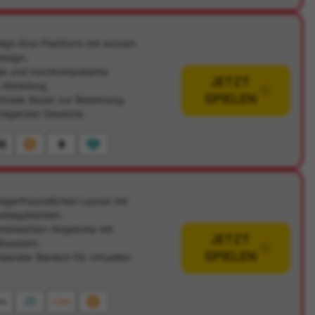
igh-End-Plattform mit extrem
esign.
ge und hochkompetente
JETZT
-Abteilung.
SPIELEN
Streak Boost zur Belohnung
folgender Gewinne.
teigerfreundliches Layout mit
nstiegshürden.
ombiwetten-Angebote mit
JETZT
 Boostern.
SPIELEN
sender Bereich für virtuellen