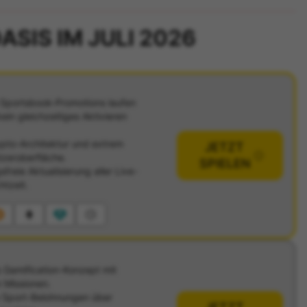
IS IM JULI 2026
 Sportsbook-Promotions laufen
ein gleichzeitiges Aktivieren
pto-Architektur und extrem
JETZT
tzeroberfläche.
SPIELEN
freie Aktualisierung aller Live-
htzeit.
s Gamification-Konzept mit
n Missionen.
e Sport-Belohnungen über