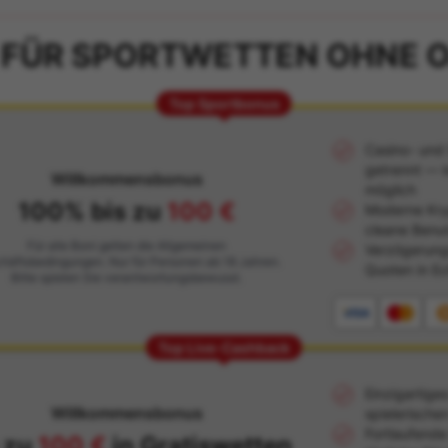
FÜR SPORTWETTEN OHNE OAS
Top Sportbonus
Casino- und
getrennt — k
Willkommensbonus
möglich
100% bis zu
100 €
Moderne Kry
cleane Benu
Für alle Boni gelten die Allgemeinen
Verzögerungs
häftsbedingungen. Nur für Personen ab 18 Jahren.
Quoten in Ec
Bitte spielen Sie verantwortungsbewusst.
Top Live-Cashback
Einzigartige
Willkommensbonus
spielerische
Fortlaufend
 zu
100 €
in Gratiswetten