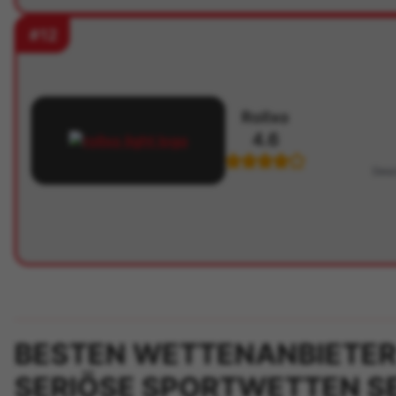
#12
Rollxo
4.6
Gesc
BESTEN WETTENANBIETER O
SERIÖSE SPORTWETTEN S