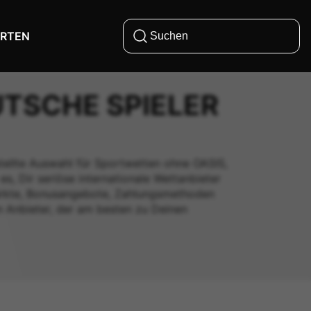
ERTEN
UTSCHE SPIELER
tellte Auswahl für Sportwetten ohne OASIS,
es, Dir seriöse internationale Wettanbieter
märkte, Bonusangebote, Zahlungsmethoden
n Anbieter, der am besten zu Deinen