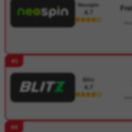
Neospin
Fre
4.7
Gesc
#5
Blitz
4.7
Gesc
#6