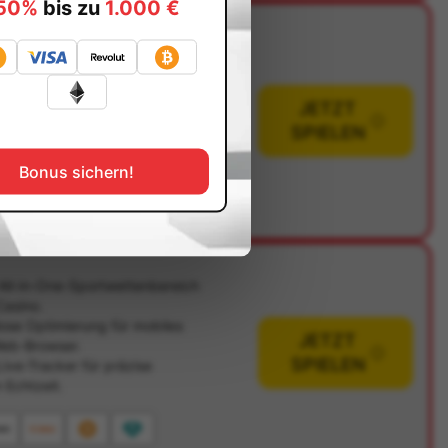
50%
bis zu
1.000 €
s Rennsport-Thema mit Fokus auf
igen.
ttlimits ohne schnelle
Limitierungen.
JETZT
et-Modus für sekundenschnelle
SPIELEN
Bonus sichern!
 All-in-One-Sportwettenbereich
asino.
ose Optimierung für mobiles
JETZT
Web-Browser.
SPIELEN
Live-Tracker für präzise
 Echtzeit.