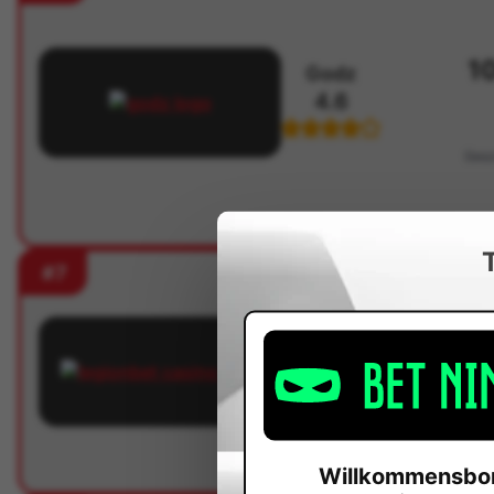
1
Godz
4.6
Gesc
#7
Legionbet
bis
4.9
Gesc
Willkommensbo