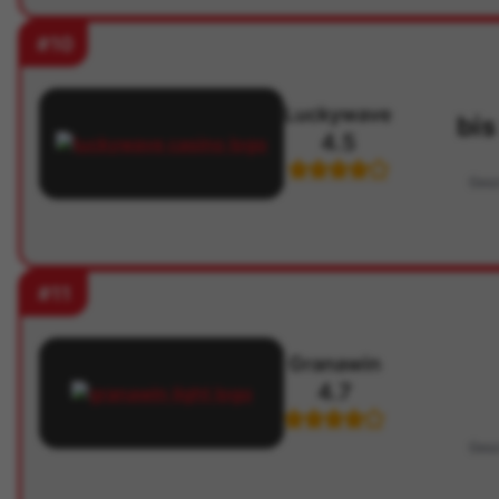
#10
Luckywave
bis
4.5
Gesc
#11
Granawin
4.7
Gesc